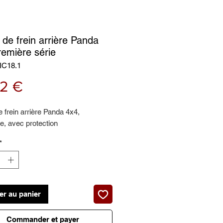
 de frein arrière Panda
remière série
IC18.1
Prix
52 €
e frein arrière Panda 4x4,
e, avec protection
*
er au panier
Commander et payer