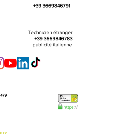
+39 3669846791
Technicien étranger
+39 3669846783
publicité italienne
10479
ore