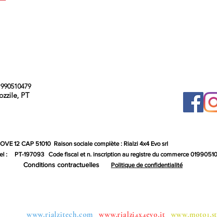
990510479
ozzile, PT
 GOVE 12 CAP 51010
Raison sociale complète : Rialzi 4x4 Evo srl
l :
PT-197093
Code fiscal et n. inscription au registre du commerce 019905
Conditions contractuelles
Politique de confidentialité
oupes:
www.rialzitech.com
www.rialzi4x4evo.it
www.moto1.st