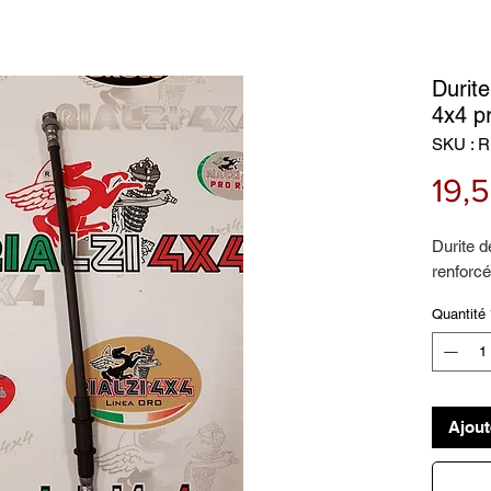
Durite
4x4 p
SKU : R
19,
Durite d
renforcé
Quantité
Ajout