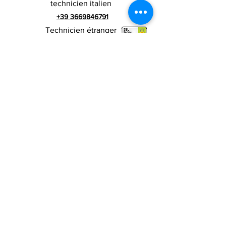
technicien italien
+39 3669846791
Technicien étranger
+39 3669846783
publicité italienne
Numéro de TVA
RIALZI 4X4 EVO srl -
01990510479
Via I Maggio 283 / A, 51010 Massa e
Cozzile, PT
Adresse du siège social : MARLIANA (PT) VIA GOVE
12 CAP 51010
Raison sociale complète : Rialzi 4x4
Evo srl
Adresse PEP :
rialzi4x4evo@pec.it
Numéro réel :
PT-197093
Code fiscal et n. inscription au registre du
commerce
01990510479
Capital social entièrement libéré : 10 000,00 €
Conditions contractuelles
Politique de
confidentialité