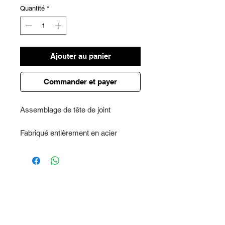
Quantité
*
Ajouter au panier
Commander et payer
Assemblage de tête de joint
Fabriqué entièrement en acier
inoxydable et
Uniball.
Il est livré assemblé et équipé d'un
couvercle anti-poussière et de
fixations métalliques.