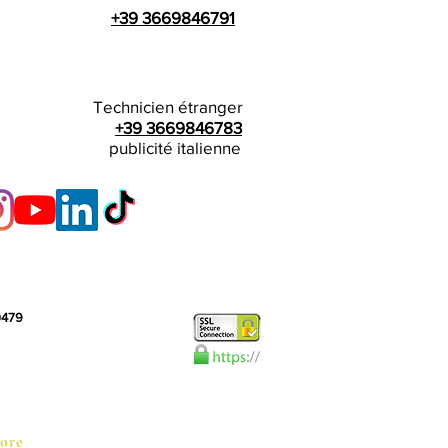
+39 3669846791
Technicien étranger
+39 3669846783
publicité italienne
10479
ore