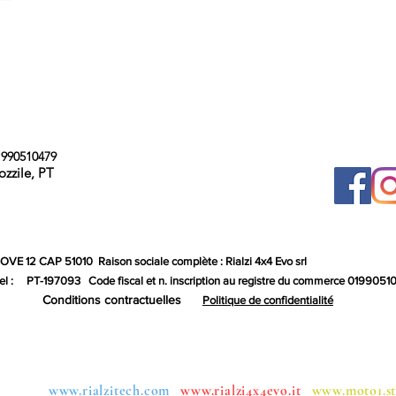
990510479
ozzile, PT
 GOVE 12 CAP 51010
Raison sociale complète : Rialzi 4x4 Evo srl
l :
PT-197093
Code fiscal et n. inscription au registre du commerce 019905
Conditions contractuelles
Politique de confidentialité
oupes:
www.rialzitech.com
www.rialzi4x4evo.it
www.moto1.st