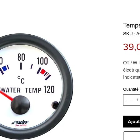
Tempé
SKU : 
39,
OT / W I
électriq
Indicate
rétroécl
Quantité
Fond bla
Ajout