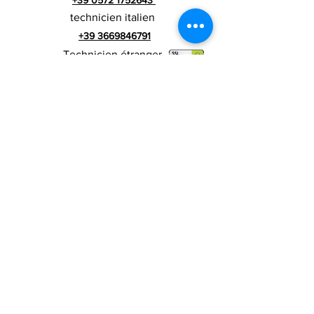
technicien italien
+39 3669846791
Technicien étranger
+39 3669846783
publicité italienne
Numéro de TVA
RIALZI 4X4 EVO srl -
01990510479
Via I Maggio 283 / A, 51010 Massa e
Cozzile, PT
Adresse du siège social : MARLIANA (PT) VIA GOVE
12 CAP 51010
Raison sociale complète : Rialzi 4x4
Evo srl
Adresse PEP :
rialzi4x4evo@pec.it
Numéro réel :
PT-197093
Code fiscal et n. inscription au registre du
commerce
01990510479
Capital social entièrement libéré : 10 000,00 €
Conditions contractuelles
Politique de
confidentialité