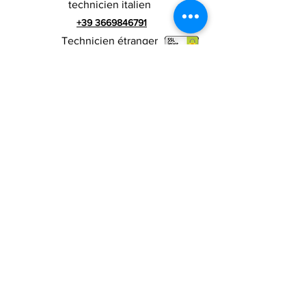
technicien italien
+39 3669846791
Technicien étranger
+39 3669846783
publicité italienne
Numéro de TVA
RIALZI 4X4 EVO srl -
01990510479
Via I Maggio 283 / A, 51010 Massa e
Cozzile, PT
Adresse du siège social : MARLIANA (PT) VIA GOVE
12 CAP 51010
Raison sociale complète : Rialzi 4x4
Evo srl
Adresse PEP :
rialzi4x4evo@pec.it
Numéro réel :
PT-197093
Code fiscal et n. inscription au registre du
commerce
01990510479
Capital social entièrement libéré : 10 000,00 €
Conditions contractuelles
Politique de
confidentialité