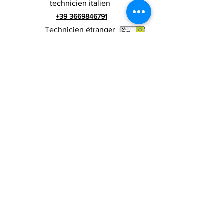
technicien italien
+39 3669846791
Technicien étranger
+39 3669846783
publicité italienne
Numéro de TVA
RIALZI 4X4 EVO srl -
01990510479
Via I Maggio 283 / A, 51010 Massa e
Cozzile, PT
Adresse du siège social : MARLIANA (PT) VIA GOVE
12 CAP 51010
Raison sociale complète : Rialzi 4x4
Evo srl
Adresse PEP :
rialzi4x4evo@pec.it
Numéro réel :
PT-197093
Code fiscal et n. inscription au registre du
commerce
01990510479
Capital social entièrement libéré : 10 000,00 €
Conditions contractuelles
Politique de
confidentialité