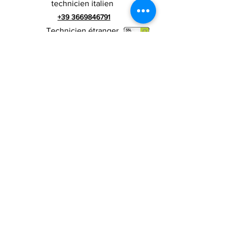
technicien italien
+39 3669846791
Technicien étranger
+39 3669846783
publicité italienne
Numéro de TVA
RIALZI 4X4 EVO srl -
01990510479
Via I Maggio 283 / A, 51010 Massa e
Cozzile, PT
Adresse du siège social : MARLIANA (PT) VIA GOVE
12 CAP 51010
Raison sociale complète : Rialzi 4x4
Evo srl
Adresse PEP :
rialzi4x4evo@pec.it
Numéro réel :
PT-197093
Code fiscal et n. inscription au registre du
commerce
01990510479
Capital social entièrement libéré : 10 000,00 €
Conditions contractuelles
Politique de
confidentialité