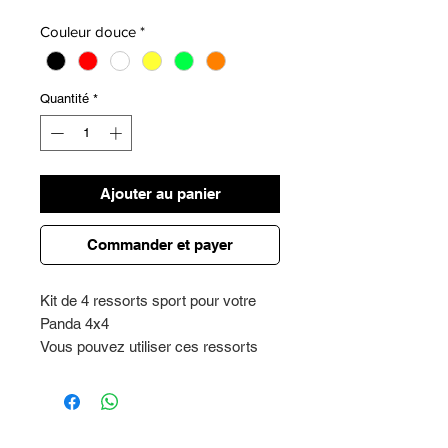
Couleur douce
*
Quantité
*
Ajouter au panier
Commander et payer
Kit de 4 ressorts sport pour votre
Panda 4x4
Vous pouvez utiliser ces ressorts
sans problème avec les
amortisseurs standard et sport
Les ressorts sont fournis avec une
garantie de deux ans