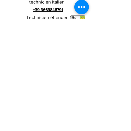
technicien italien
+39 3669846791
Technicien étranger
+39 3669846783
publicité italienne
Numéro de TVA
RIALZI 4X4 EVO srl -
01990510479
Via I Maggio 283 / A, 51010 Massa e
Cozzile, PT
Adresse du siège social : MARLIANA (PT) VIA GOVE
12 CAP 51010
Raison sociale complète : Rialzi 4x4
Evo srl
Adresse PEP :
rialzi4x4evo@pec.it
Numéro réel :
PT-197093
Code fiscal et n. inscription au registre du
commerce
01990510479
Capital social entièrement libéré : 10 000,00 €
Conditions contractuelles
Politique de
confidentialité