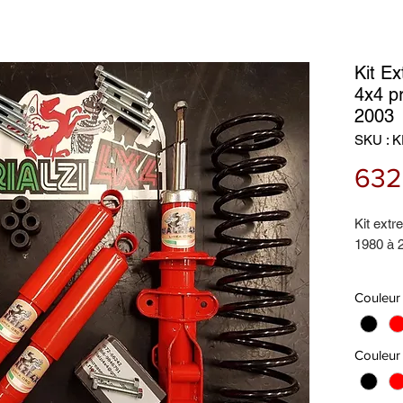
Kit E
4x4 p
2003
SKU : 
632
Kit ext
1980 à 
Le Kit 
Couleur 
Amortis
Ressort
Ressorts
Couleur
Amortiss
Epaisse