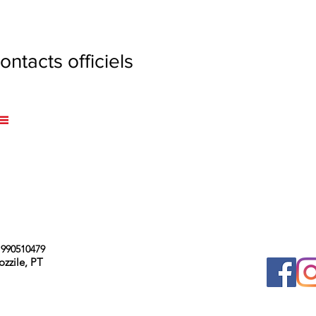
tacts officiels
990510479
ozzile, PT