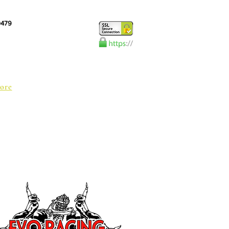
10479
ore