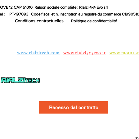
 GOVE 12 CAP 51010
Raison sociale complète : Rialzi 4x4 Evo srl
l :
PT-197093
Code fiscal et n. inscription au registre du commerce 019905
Conditions contractuelles
Politique de confidentialité
oupes:
www.rialzitech.com
www.rialzi4x4evo.it
www.moto1.st
Recesso dal contratto