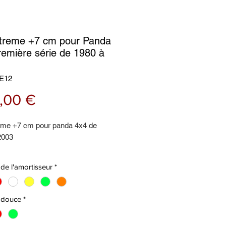
xtreme +7 cm pour Panda
remière série de 1980 à
KE12
Prix
,00 €
reme +7 cm pour panda 4x4 de
2003
est composé de:
de l'amortisseur
*
seurs avant,
s avant,
 arrière,
 douce
*
eurs arrière surélevés,
urs arrière sous ressorts à lames