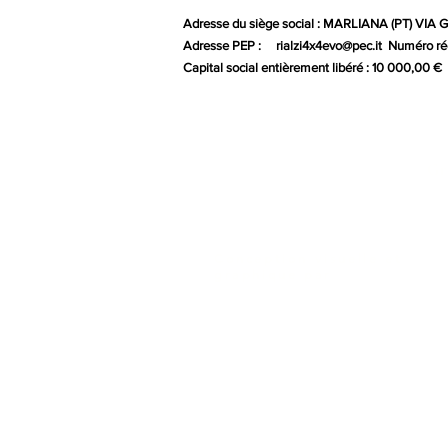
Adresse du siège social : MARLIANA (PT) VIA
Adresse PEP :
rialzi4x4evo@pec.it
Numéro rée
Capital social entièrement libéré : 10 000,00 €
Gr
Conception visuelle et
graphique par