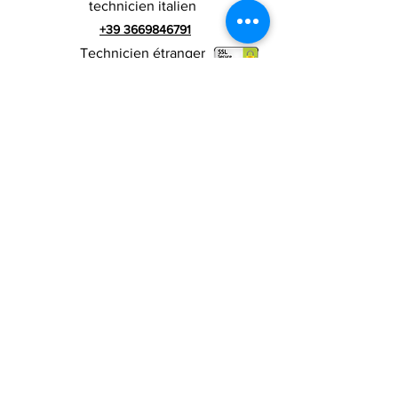
technicien italien
+39 3669846791
Technicien étranger
+39 3669846783
publicité italienne
Numéro de TVA
RIALZI 4X4 EVO srl -
01990510479
Via I Maggio 283 / A, 51010 Massa e
Cozzile, PT
Adresse du siège social : MARLIANA (PT) VIA GOVE
12 CAP 51010
Raison sociale complète : Rialzi 4x4
Evo srl
Adresse PEP :
rialzi4x4evo@pec.it
Numéro réel :
PT-197093
Code fiscal et n. inscription au registre du
commerce
01990510479
Capital social entièrement libéré : 10 000,00 €
Conditions contractuelles
Politique de
confidentialité