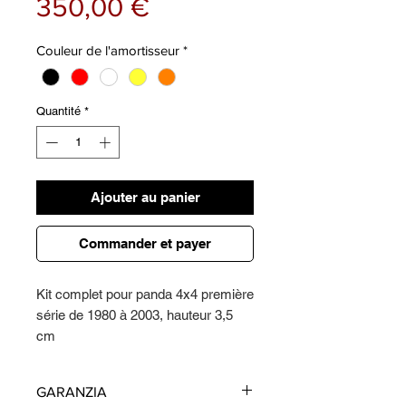
Prix
350,00 €
Couleur de l'amortisseur
*
Quantité
*
Ajouter au panier
Commander et payer
Kit complet pour panda 4x4 première
série de 1980 à 2003, hauteur 3,5
cm
Le Kit est composé de:
GARANZIA
Amortisseur renforcé + 20% (avant