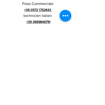
Fisso Commerciale
+39 0572 1752643
technicien italien
+39 3669846791
Technicien étranger
+39 3669846783
publicité italienne
Numéro de TVA
RIALZI 4X4 EVO srl -
01990510479
Via I Maggio 283 / A, 51010 Massa e
Cozzile, PT
Adresse du siège social : MARLIANA (PT) VIA GOVE
12 CAP 51010
Raison sociale complète : Rialzi 4x4
Evo srl
Adresse PEP :
rialzi4x4evo@pec.it
Numéro réel :
PT-197093
Code fiscal et n. inscription au registre du
commerce
01990510479
Capital social entièrement libéré : 10 000,00 €
Conditions contractuelles
Politique de