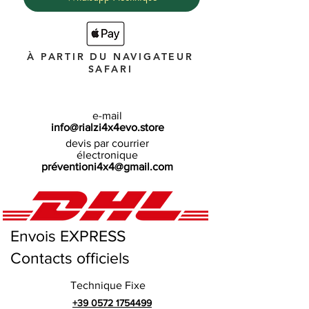
ideata e costruita.
Fabriqué en Italie de qualité
Garantie 2 ans
À PARTIR DU NAVIGATEUR
SAFARI
e-mail
info@rialzi4x4evo.store
devis par courrier
électronique
préventioni4x4@gmail.com
Envois EXPRESS
Contacts officiels
Technique Fixe
+39 0572 1754499