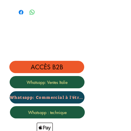
Le Kit est complet de:
4 amortisseurs abaissés + 4
ressorts abaissés
- 2 cm
ACCÈS B2B
Whatsapp: Ventes Italie
Whatsapp: Commercial à l'étranger
Whatsapp : technique