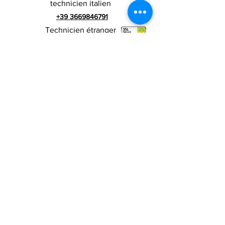
technicien italien
+39 3669846791
Technicien étranger
+39 3669846783
publicité italienne
Numéro de TVA
RIALZI 4X4 EVO srl -
01990510479
Via I Maggio 283 / A, 51010 Massa e
Cozzile, PT
Adresse du siège social : MARLIANA (PT) VIA GOVE
12 CAP 51010
Raison sociale complète : Rialzi 4x4
Evo srl
Adresse PEP :
rialzi4x4evo@pec.it
Numéro réel :
PT-197093
Code fiscal et n. inscription au registre du
commerce
01990510479
Capital social entièrement libéré : 10 000,00 €
Conditions contractuelles
Politique de
confidentialité