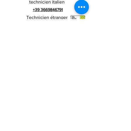
technicien italien
+39 3669846791
Technicien étranger
+39 3669846783
publicité italienne
Numéro de TVA
RIALZI 4X4 EVO srl -
01990510479
Via I Maggio 283 / A, 51010 Massa e
Cozzile, PT
Adresse du siège social : MARLIANA (PT) VIA GOVE
12 CAP 51010
Raison sociale complète : Rialzi 4x4
Evo srl
Adresse PEP :
rialzi4x4evo@pec.it
Numéro réel :
PT-197093
Code fiscal et n. inscription au registre du
commerce
01990510479
Capital social entièrement libéré : 10 000,00 €
Conditions contractuelles
Politique de
confidentialité