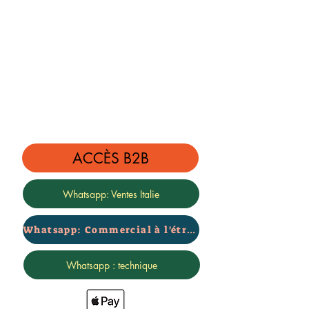
Prix pour le kit complet avant +
arrière
Garantie certifiée de 2 ans - de
marque 4x4
ACCÈS B2B
Whatsapp: Ventes Italie
Whatsapp: Commercial à l'étranger
Whatsapp : technique