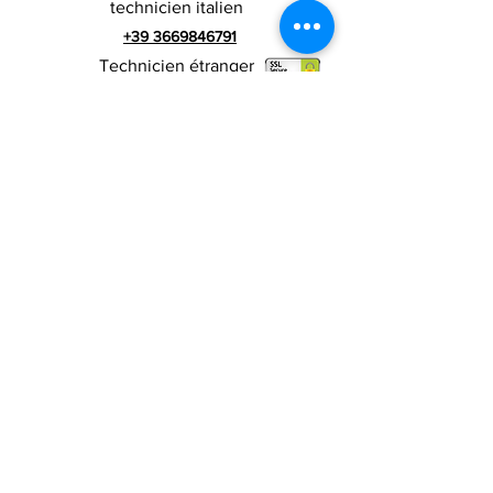
technicien italien
+39 3669846791
Technicien étranger
+39 3669846783
publicité italienne
Numéro de TVA
RIALZI 4X4 EVO srl -
01990510479
Via I Maggio 283 / A, 51010 Massa e
Cozzile, PT
Adresse du siège social : MARLIANA (PT) VIA GOVE
12 CAP 51010
Raison sociale complète : Rialzi 4x4
Evo srl
Adresse PEP :
rialzi4x4evo@pec.it
Numéro réel :
PT-197093
Code fiscal et n. inscription au registre du
commerce
01990510479
Capital social entièrement libéré : 10 000,00 €
Conditions contractuelles
Politique de
confidentialité