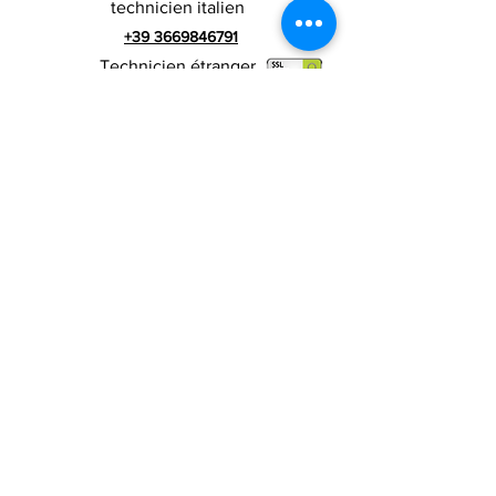
technicien italien
+39 3669846791
Technicien étranger
+39 3669846783
publicité italienne
Numéro de TVA
RIALZI 4X4 EVO srl -
01990510479
Via I Maggio 283 / A, 51010 Massa e
Cozzile, PT
Adresse du siège social : MARLIANA (PT) VIA GOVE
12 CAP 51010
Raison sociale complète : Rialzi 4x4
Evo srl
Adresse PEP :
rialzi4x4evo@pec.it
Numéro réel :
PT-197093
Code fiscal et n. inscription au registre du
commerce
01990510479
Capital social entièrement libéré : 10 000,00 €
Conditions contractuelles
Politique de
confidentialité