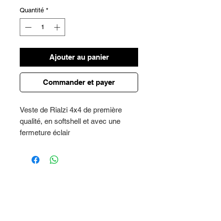
Quantité
*
Ajouter au panier
Commander et payer
Veste de Rialzi 4x4 de première
qualité, en softshell et avec une
fermeture éclair
Couleur noire
Précisez-vous la taille au moment
de l'achat