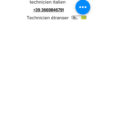
technicien italien
+39 3669846791
Technicien étranger
+39 3669846783
publicité italienne
Numéro de TVA
RIALZI 4X4 EVO srl -
01990510479
Via I Maggio 283 / A, 51010 Massa e
Cozzile, PT
Adresse du siège social : MARLIANA (PT) VIA GOVE
12 CAP 51010
Raison sociale complète : Rialzi 4x4
Evo srl
Adresse PEP :
rialzi4x4evo@pec.it
Numéro réel :
PT-197093
Code fiscal et n. inscription au registre du
commerce
01990510479
Capital social entièrement libéré : 10 000,00 €
Conditions contractuelles
Politique de
confidentialité