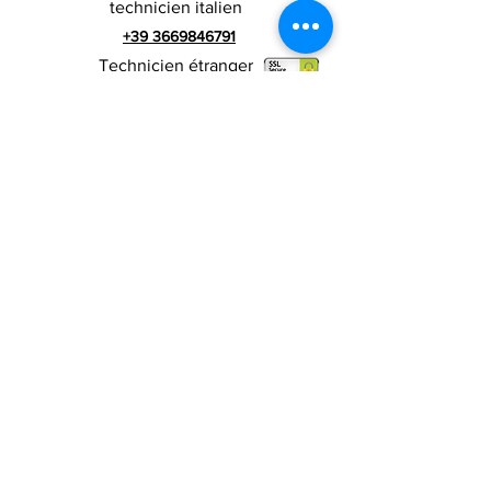
technicien italien
+39 3669846791
Technicien étranger
+39 3669846783
publicité italienne
Numéro de TVA
RIALZI 4X4 EVO srl -
01990510479
Via I Maggio 283 / A, 51010 Massa e
Cozzile, PT
Adresse du siège social : MARLIANA (PT) VIA GOVE
12 CAP 51010
Raison sociale complète : Rialzi 4x4
Evo srl
Adresse PEP :
rialzi4x4evo@pec.it
Numéro réel :
PT-197093
Code fiscal et n. inscription au registre du
commerce
01990510479
Capital social entièrement libéré : 10 000,00 €
Conditions contractuelles
Politique de
confidentialité