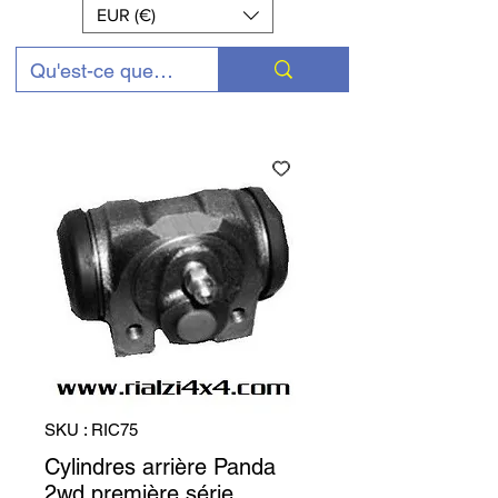
EUR (€)
SKU : RIC75
Cylindres arrière Panda
2wd première série