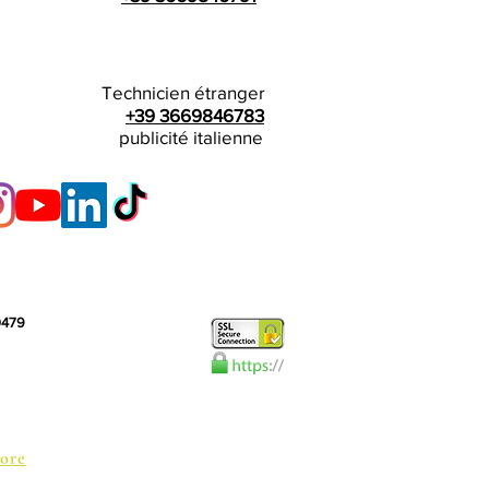
Technicien étranger
+39 3669846783
publicité italienne
10479
ore