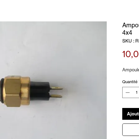
Ampou
4x4
SKU : R
10,
Ampoule
Quantité
Ajout