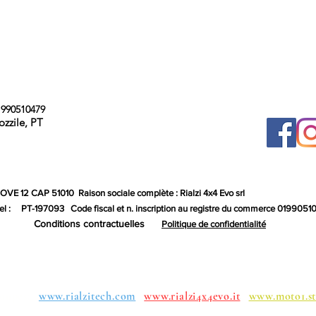
990510479
ozzile, PT
 GOVE 12 CAP 51010
Raison sociale complète : Rialzi 4x4 Evo srl
l :
PT-197093
Code fiscal et n. inscription au registre du commerce 019905
Conditions contractuelles
Politique de confidentialité
oupes:
www.rialzitech.com
www.rialzi4x4evo.it
www.moto1.st