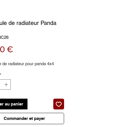
le de radiateur Panda
IC26
Prix
00 €
 de radiateur pour panda 4x4
*
er au panier
Commander et payer