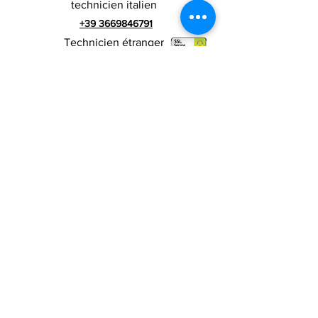
technicien italien
+39 3669846791
Technicien étranger
+39 3669846783
publicité italienne
Numéro de TVA
RIALZI 4X4 EVO srl -
01990510479
Via I Maggio 283 / A, 51010 Massa e
Cozzile, PT
Adresse du siège social : MARLIANA (PT) VIA GOVE
12 CAP 51010
Raison sociale complète : Rialzi 4x4
Evo srl
Adresse PEP :
rialzi4x4evo@pec.it
Numéro réel :
PT-197093
Code fiscal et n. inscription au registre du
commerce
01990510479
Capital social entièrement libéré : 10 000,00 €
Conditions contractuelles
Politique de
confidentialité