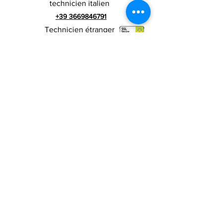
technicien italien
+39 3669846791
Technicien étranger
+39 3669846783
publicité italienne
Numéro de TVA
RIALZI 4X4 EVO srl -
01990510479
Via I Maggio 283 / A, 51010 Massa e
Cozzile, PT
Adresse du siège social : MARLIANA (PT) VIA GOVE
12 CAP 51010
Raison sociale complète : Rialzi 4x4
Evo srl
Adresse PEP :
rialzi4x4evo@pec.it
Numéro réel :
PT-197093
Code fiscal et n. inscription au registre du
commerce
01990510479
Capital social entièrement libéré : 10 000,00 €
Conditions contractuelles
Politique de
confidentialité