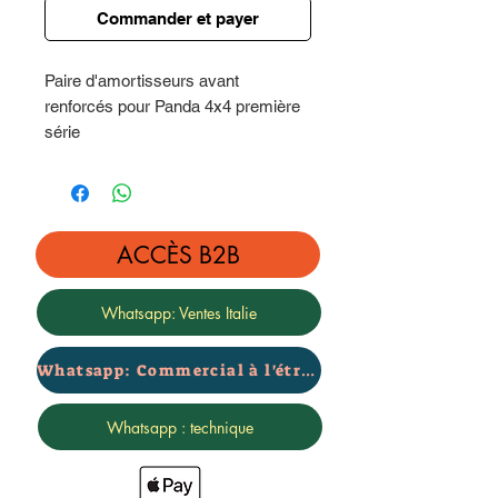
Commander et payer
Paire d'amortisseurs avant
renforcés pour Panda 4x4 première
série
30% renforcé - catégorie FORT
Prix pour paire avant
Garantie 2 ans certifiée - marque
ACCÈS B2B
rialzi4x4
Whatsapp: Ventes Italie
Whatsapp: Commercial à l'étranger
Whatsapp : technique