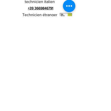
technicien italien
+39 3669846791
Technicien étranger
+39 3669846783
publicité italienne
Numéro de TVA
RIALZI 4X4 EVO srl -
01990510479
Via I Maggio 283 / A, 51010 Massa e
Cozzile, PT
Adresse du siège social : MARLIANA (PT) VIA GOVE
12 CAP 51010
Raison sociale complète : Rialzi 4x4
Evo srl
Adresse PEP :
rialzi4x4evo@pec.it
Numéro réel :
PT-197093
Code fiscal et n. inscription au registre du
commerce
01990510479
Capital social entièrement libéré : 10 000,00 €
Conditions contractuelles
Politique de
confidentialité