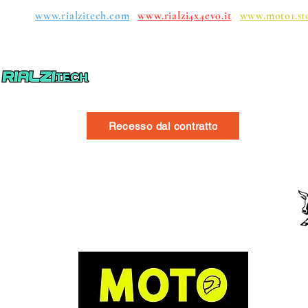
upos:
www.rialzitech.com
www.rialzi4x4evo.it
www.moto1.st
Recesso dal contratto