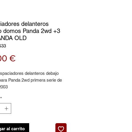
iadores delanteros
o domos Panda 2wd +3
ANDA OLD
S33
Precio
00 €
espaciadores delanteros debajo
ara Panda 2wd primera serie de
2003
ón 3 cm
*
ar al carrito