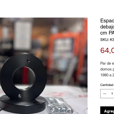
Espac
debaj
cm P
SKU: K
64,
Par de 
domos p
1980 a 
elevaci
Cantidad
Agreg