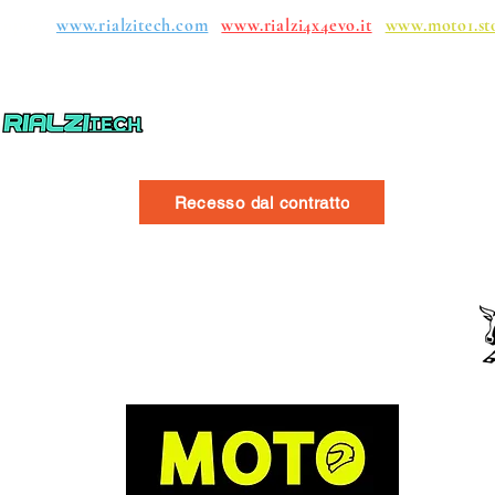
upos:
www.rialzitech.com
www.rialzi4x4evo.it
www.moto1.st
Recesso dal contratto