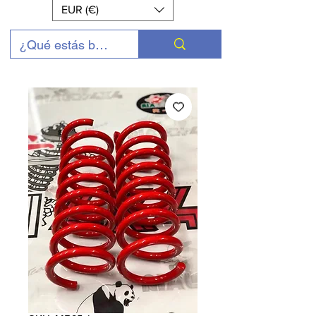
EUR (€)