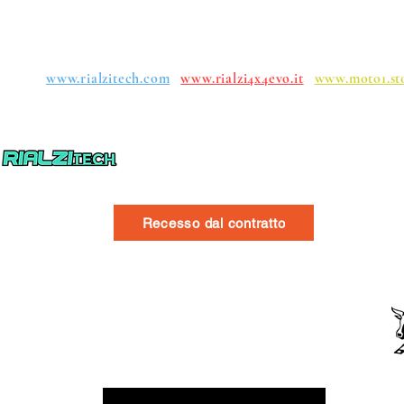
upos:
www.rialzitech.com
www.rialzi4x4evo.it
www.moto1.st
Recesso dal contratto