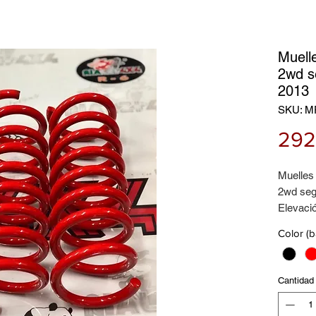
Muell
2wd s
2013
SKU: M
292
Muelles
2wd seg
Elevaci
Excelen
Color (
Cantidad