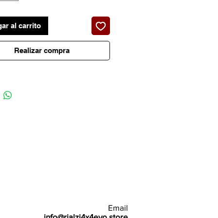
ar al carrito
Realizar compra
Email
info@rialzi4x4evo.store