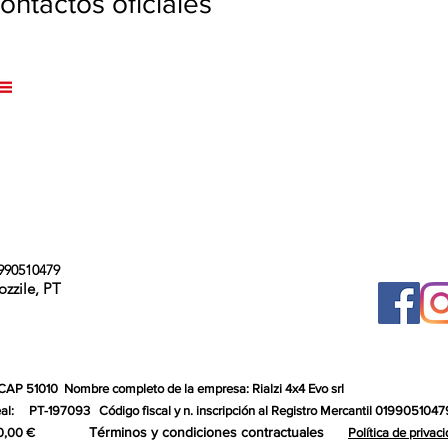
ntactos oficiales
990510479
ozzile, PT
 CAP 51010
Nombre completo de la empresa: Rialzi 4x4 Evo srl
al:
PT-197093
Código fiscal y n. inscripción al Registro Mercantil 0199051047
Términos y condiciones contractuales
0,00 €
Política de privac