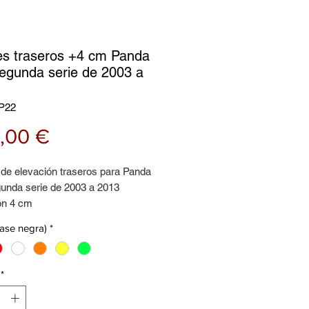
es traseros +4 cm Panda
egunda serie de 2003 a
P22
Precio
,00 €
 de elevación traseros para Panda
unda serie de 2003 a 2013
ón 4 cm
tes para soportar cargas
base negra)
*
*