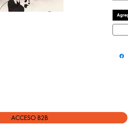
Agreg
ACCESO B2B