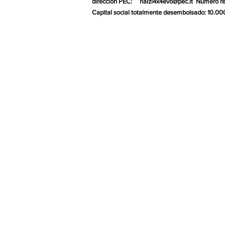
dirección PEC:
rialzi4x4evo@pec.it
Número re
Capital social totalmente desembolsado: 10.00
Gr
Diseño visual y gráfico por