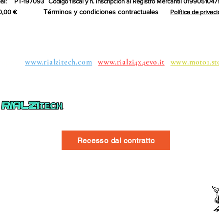
al:
PT-197093
Código fiscal y n. inscripción al Registro Mercantil 0199051047
Términos y condiciones contractuales
0,00 €
Política de privac
upos:
www.rialzitech.com
www.rialzi4x4evo.it
www.moto1.st
Recesso dal contratto