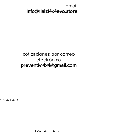
Email
info@rialzi4x4evo.store
cotizaciones por correo
electrónico
preventivi4x4@gmail.com
 SAFARI
Técnico Fijo