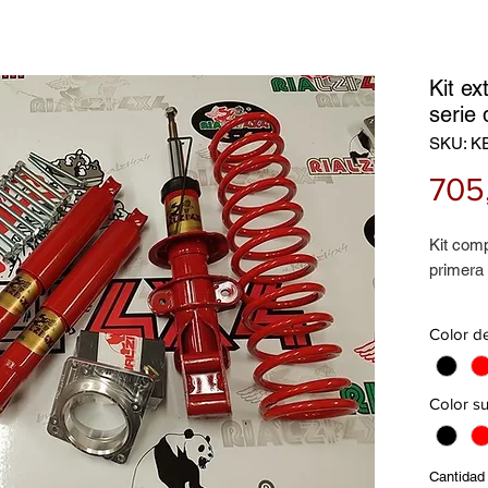
Kit e
serie
SKU: K
705
Kit com
primera
Compues
Color d
Amortig
Amortig
Muelles
Color s
Espacia
Espacia
Soporte
Cantidad