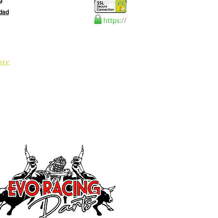
9
idad
ore