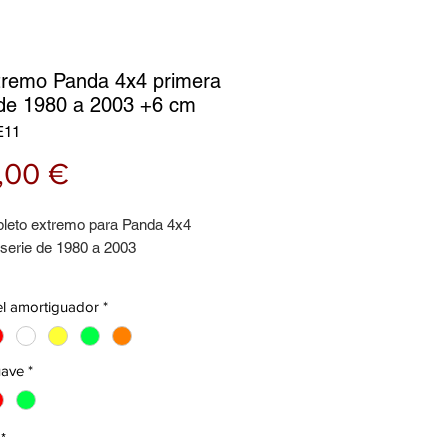
xtremo Panda 4x4 primera
 de 1980 a 2003 +6 cm
E11
Precio
,00 €
pleto extremo para Panda 4x4
 serie de 1980 a 2003
to por:
el amortiguador
*
uadores delanteros doble efecto
uadores traseros + 6 cm
 delanteros
uave
*
dores delanteros
dores traseros
s
*