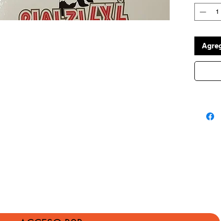
Brida de
Agreg