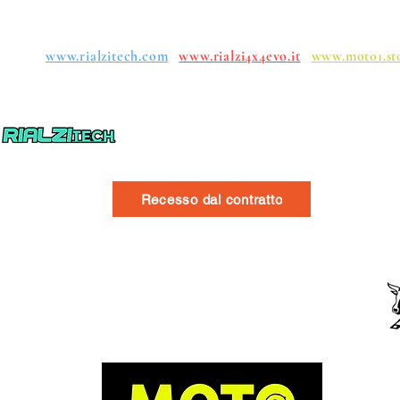
upos:
www.rialzitech.com
www.rialzi4x4evo.it
www.moto1.st
Recesso dal contratto