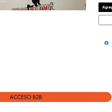
pedido!
Agreg
ACCESO B2B