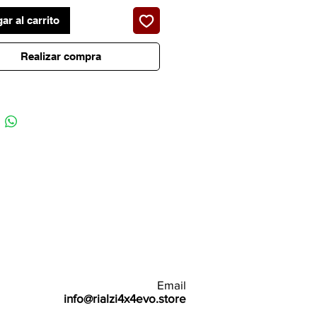
ar al carrito
Realizar compra
Email
info@rialzi4x4evo.store