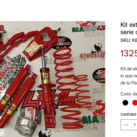
Kit e
serie
SKU: K
132
Kit de 
lo que n
de tu P
Color d
Antes d
servicio
La imag
Cantidad
ilustrati
¡Tambié