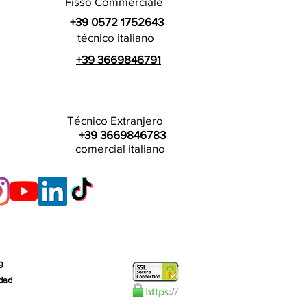
Fisso Commerciale
+39 0572 1752643
técnico italiano
+39 3669846791
Técnico Extranjero
+39 3669846783
comercial italiano
9
idad