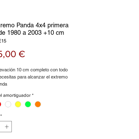
xtremo Panda 4x4 primera
 de 1980 a 2003 +10 cm
E15
Precio
5,00 €
elevación 10 cm completo con todo
ecesitas para alcanzar el extremo
anda
el amortiguador
*
e comprar escriba a nuestro
 clientes para más informaciones
en del producto es meramente
*
va
n diseñamos kit especiales a