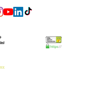
9
idad
ore