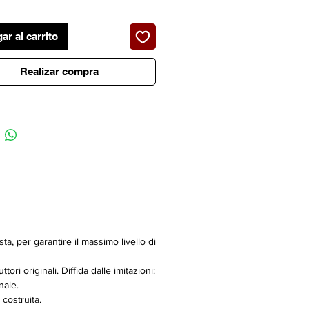
dores delanteros debajo muelle de
ar al carrito
Italy
Realizar compra
ta, per garantire il massimo livello di
ri originali. Diffida dalle imitazioni:
nale.
 costruita.