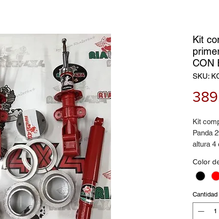
Kit c
prime
CON 
SKU: K
389
Kit comp
Panda 2
altura 4
Color d
Compues
Kit de a
traseros
Cantidad
Espacia
aluminio