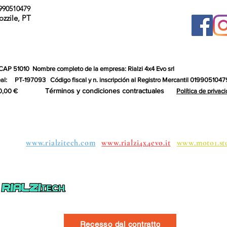
990510479
ozzile, PT
 CAP 51010
Nombre completo de la empresa: Rialzi 4x4 Evo srl
al:
PT-197093
Código fiscal y n. inscripción al Registro Mercantil 0199051047
Términos y condiciones contractuales
0,00 €
Política de privac
upos:
www.rialzitech.com
www.rialzi4x4evo.it
www.moto1.st
Recesso dal contratto