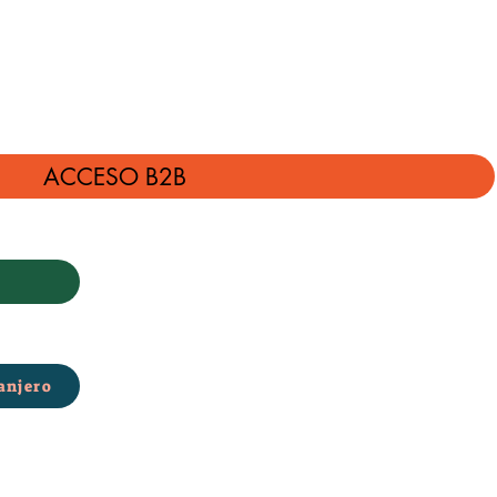
ACCESO B2B
anjero