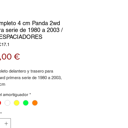
ompleto 4 cm Panda 2wd
ra serie de 1980 a 2003 /
ESPACIADORES
C17.1
Precio
,00 €
leto delantero y trasero para
wd primera serie de 1980 a 2003,
 cm
el amortiguador
*
to por:
mortiguadores (delanteros +
)
*
dores traseros debajo muelle de