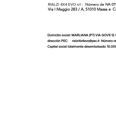
RIALZI 4X4 EVO srl -
Número de IVA 01
Via I Maggio 283 / A, 51010 Massa e
C
Domicilio social: MARLIANA (PT) VIA GOVE 12
dirección PEC:
rialzi4x4evo@pec.it
Número re
Capital social totalmente desembolsado: 10.00
Gr
Diseño visual y gráfico por