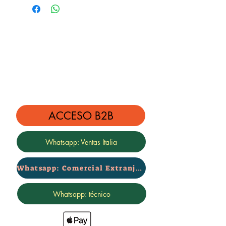
4 amortiguadores rebajados + 4
muelles rebajados
El kit baja de 3 cm
ACCESO B2B
Whatsapp: Ventas Italia
Whatsapp: Comercial Extranjero
Whatsapp: técnico