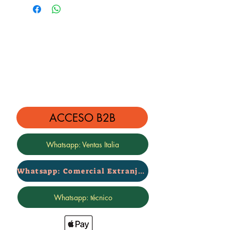
Kit compuesto por:
4 amortiguadores rebajados + 4
muelles rebajados
El kit baja de 3 cm
ACCESO B2B
Whatsapp: Ventas Italia
Whatsapp: Comercial Extranjero
Whatsapp: técnico