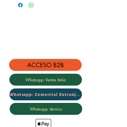
Kit compuesto por:
4 amortiguadores rebajados + 4
muelles rebajados
El kit baja de 2 cm
ACCESO B2B
Whatsapp: Ventas Italia
Whatsapp: Comercial Extranjero
Whatsapp: técnico