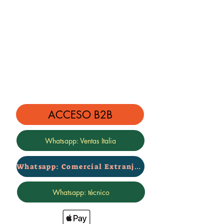
Precio por kit completo delantero +
trasero
Garantía certificada de 2 años -
marca Rialzi4x4
ACCESO B2B
Whatsapp: Ventas Italia
Whatsapp: Comercial Extranjero
Whatsapp: técnico