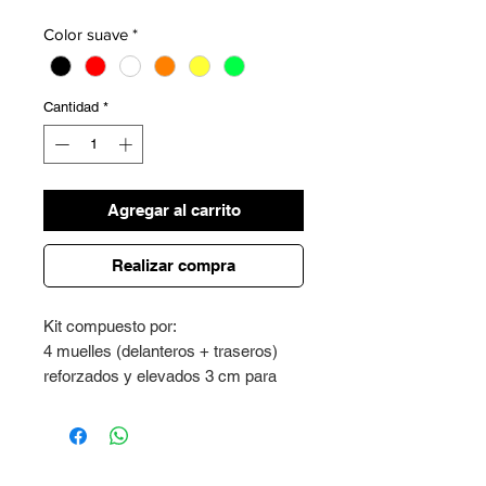
Color suave
*
Cantidad
*
Agregar al carrito
Realizar compra
Kit compuesto por:
4 muelles (delanteros + traseros)
reforzados y elevados 3 cm para
Panda 2wd segunda serie
También adecuados para soportar
cargas pesadas