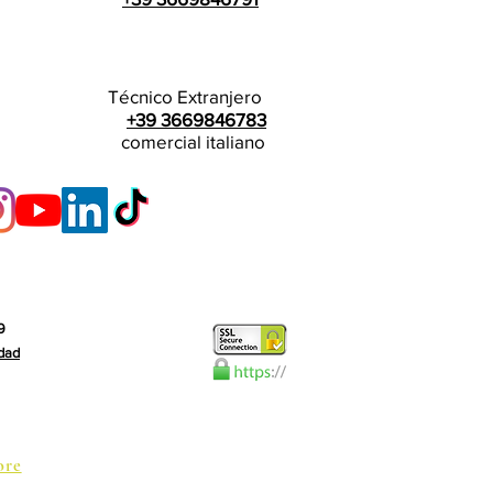
Técnico Extranjero
+39 3669846783
comercial italiano
9
idad
ore