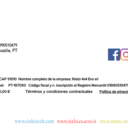
990510479
ozzile, PT
 CAP 51010
Nombre completo de la empresa: Rialzi 4x4 Evo srl
al:
PT-197093
Código fiscal y n. inscripción al Registro Mercantil 0199051047
Términos y condiciones contractuales
0,00 €
Política de privac
upos:
www.rialzitech.com
www.rialzi4x4evo.it
www.moto1.st