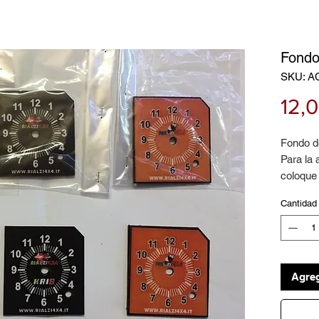
Fondo 
SKU: A
12,
Fondo de
Para la a
coloque
Precio p
Cantidad
Agreg