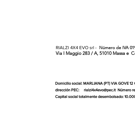
RIALZI 4X4 EVO srl -
Número de IVA 01
Via I Maggio 283 / A, 51010 Massa e
C
Domicilio social: MARLIANA (PT) VIA GOVE 12
dirección PEC:
rialzi4x4evo@pec.it
Número re
Capital social totalmente desembolsado: 10.00
Gr