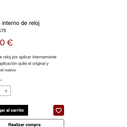
interno de reloj
C75
Precio
00 €
 reloj por aplicar internamente
plicación quite el original y
 el nuevo
or unidad
*
ar al carrito
Realizar compra