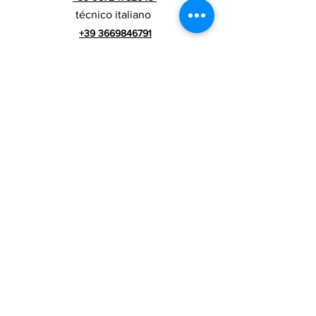
técnico italiano
+39 3669846791
Técnico Extranjero
+39 3669846783
comercial italiano
Número de IVA
RIALZI 4X4 EVO srl -
01990510479
Via I Maggio 283 / A, 51010 Massa e
Cozzile, PT
Domicilio social: MARLIANA (PT) VIA GOVE 12 CAP
51010
Nombre completo de la empresa: Rialzi 4x4
Evo srl
dirección PEC:
rialzi4x4evo@pec.it
Número real:
PT-197093
Código fiscal y n. inscripción al Registro
Mercantil
01990510479
Capital social totalmente desembolsado: 10.000,00 €
Términos y condiciones contractuales
Política de privacidad