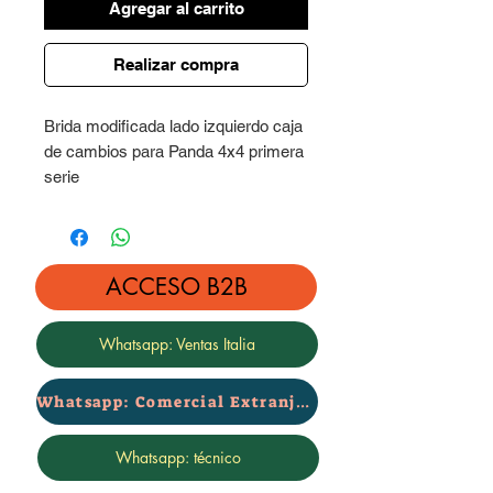
Agregar al carrito
Realizar compra
Brida modificada lado izquierdo caja
de cambios para Panda 4x4 primera
serie
Adecuada para kit de elevaciones
superiores de 3 cm
No adecuada para kit de
ACCESO B2B
elevaciones superiores de 6 cm
El kit incluye el fuelle
Whatsapp: Ventas Italia
Whatsapp: Comercial Extranjero
Whatsapp: técnico