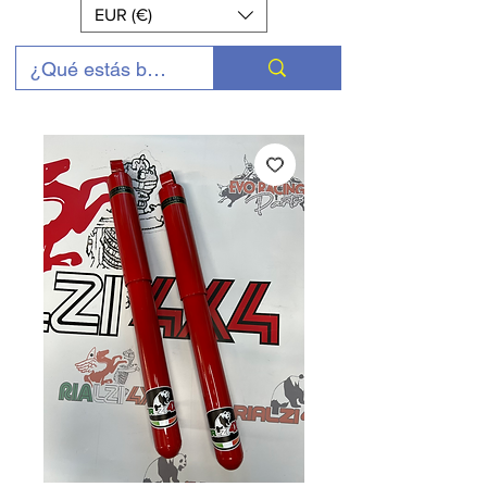
EUR (€)