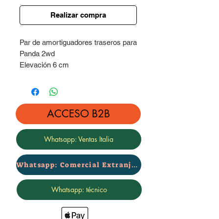
Realizar compra
Par de amortiguadores traseros para
Panda 2wd
Elevación 6 cm
Precio por par trasero
Garantía certificada de 2 años -
marca Rialzi4x4
ACCESO B2B
Whatsapp: Ventas Italia
Whatsapp: Comercial Extranjero
Whatsapp: técnico