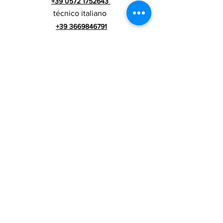
+39 0572 1752643
técnico italiano
+39 3669846791
Técnico Extranjero
+39 3669846783
comercial italiano
Número de IVA
RIALZI 4X4 EVO srl -
01990510479
Via I Maggio 283 / A, 51010 Massa e
Cozzile, PT
Domicilio social: MARLIANA (PT) VIA GOVE 12 CAP
51010
Nombre completo de la empresa: Rialzi 4x4
Evo srl
dirección PEC:
rialzi4x4evo@pec.it
Número real:
PT-197093
Código fiscal y n. inscripción al Registro
Mercantil
01990510479
Capital social totalmente desembolsado: 10.000,00 €
Términos y condiciones contractuales
Política de privacidad