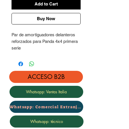
Add to Cart
Buy Now
Par de amortiguadores delanteros
reforzados para Panda 4x4 primera
serie
Reforzados 30% - Categoría FORT
Precio por par delantero
Garantía certificada de 2 años -
ACCESO B2B
marca Rialzi4x4
Whatsapp: Ventas Italia
Whatsapp: Comercial Extranjero
Whatsapp: técnico