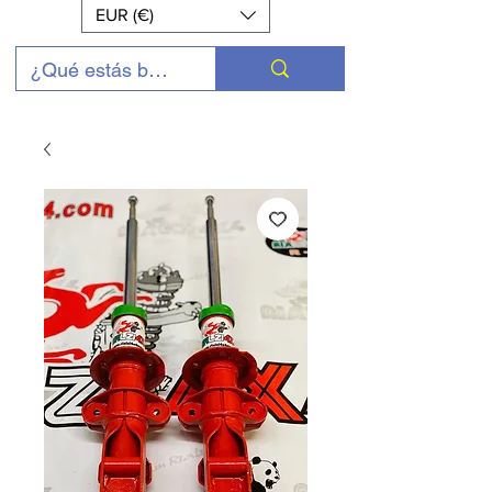
EUR (€)