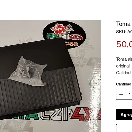
Toma 
SKU: A
50,
Toma ai
original
Calidad 
Cantidad
Agreg