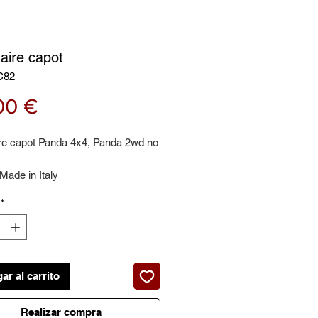
aire capot
C82
Precio
00 €
re capot Panda 4x4, Panda 2wd no
Made in Italy
*
ar al carrito
Realizar compra