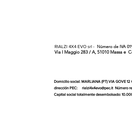
RIALZI 4X4 EVO srl -
Número de IVA 01
Via I Maggio 283 / A, 51010 Massa e
C
Domicilio social: MARLIANA (PT) VIA GOVE 12
dirección PEC:
rialzi4x4evo@pec.it
Número re
Capital social totalmente desembolsado: 10.00
Gr