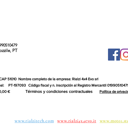
990510479
ozzile, PT
 CAP 51010
Nombre completo de la empresa: Rialzi 4x4 Evo srl
al:
PT-197093
Código fiscal y n. inscripción al Registro Mercantil 0199051047
Términos y condiciones contractuales
0,00 €
Política de privac
upos:
www.rialzitech.com
www.rialzi4x4evo.it
www.moto1.st