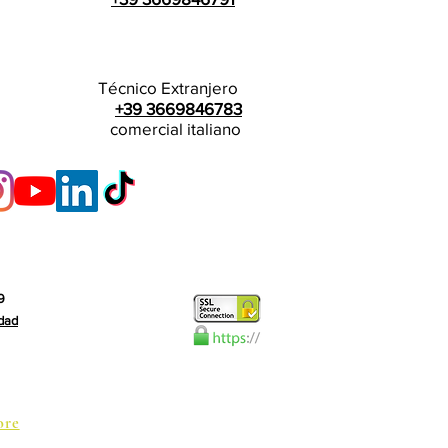
Técnico Extranjero
+39 3669846783
comercial italiano
9
idad
ore